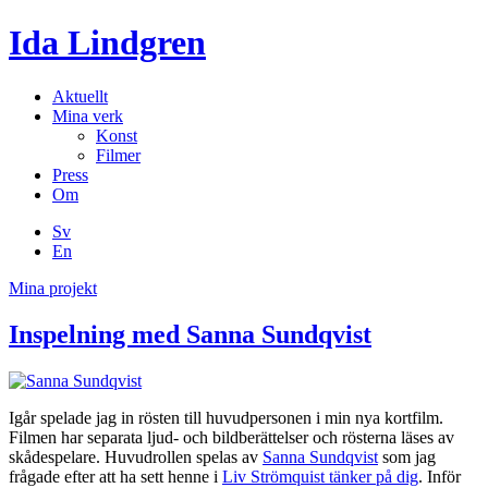
Ida Lindgren
Aktuellt
Mina verk
Konst
Filmer
Press
Om
Sv
En
Mina projekt
Inspelning med Sanna Sundqvist
Igår spelade jag in rösten till huvudpersonen i min nya kortfilm.
Filmen har separata ljud- och bildberättelser och rösterna läses av
skådespelare. Huvudrollen spelas av
Sanna Sundqvist
som jag
frågade efter att ha sett henne i
Liv Strömquist tänker på dig
. Inför