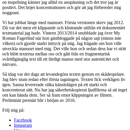
en inspelning känner jag alltid en anspänning och det tror jag är
positivt. Det höjer koncentrationen och gör att jag förbereder mig
noggrant.
Vi har jobbat länge med manuset. Första versionen skrev jag 2012.
Då var det mest ett klippande och klistrande utifrån ett dokumentärt
textmaterial jag hade. Vintern 2013/2014 snubblade jag över My
Roman Fagerlind när hon gästbloggade på någon sajt (minns inte
vilken) och gjorde starkt intryck på mig. Jag frågade om hon ville
utveckla manuset med mig. Det ville hon och sedan dess har vi stött
och blött texterna mellan oss och gått från en fragmentarisk
svårtillgänglig text till ett färdigt manus med stor autenticitet och
närvaro.
Så idag var det dags att levandegöra texten genom en skådespelare.
Jag blev stum redan efter första tagningen. Texten fick verkligen liv
igen. Sanna levererade olika känslolägen på ett starkt och
koncentrerat sätt. Nu har jag säkerhetskopierat ljudfilerna så att inget
ont kan hända dem. Ser så fram emot klippningen av filmen.
Preliminär premiär blir i början av 2016.
Följ mig på:
Facebook
Instagram