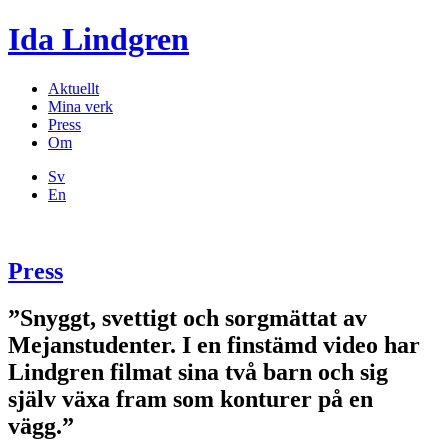
Ida Lindgren
Aktuellt
Mina verk
Press
Om
Sv
En
Press
”Snyggt, svettigt och sorgmättat av
Mejanstudenter. I en finstämd video har
Lindgren filmat sina två barn och sig
själv växa fram som konturer på en
vägg.”