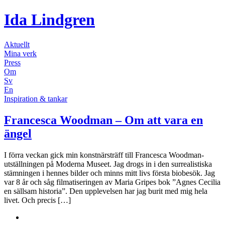
Ida Lindgren
Aktuellt
Mina verk
Press
Om
Sv
En
Inspiration & tankar
Francesca Woodman – Om att vara en
ängel
I förra veckan gick min konstnärsträff till Francesca Woodman-
utställningen på Moderna Museet. Jag drogs in i den surrealistiska
stämningen i hennes bilder och minns mitt livs första biobesök. Jag
var 8 år och såg filmatiseringen av Maria Gripes bok ”Agnes Cecilia
en sällsam historia”. Den upplevelsen har jag burit med mig hela
livet. Och precis […]