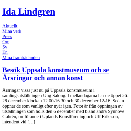
Ida Lindgren
Aktuellt
Mina verk
Press
Om
Sv
En
Mina framträdanden
Besök Uppsala konstmuseum och se
Årsringar och annan konst
Årsringar visas just nu på Uppsala konstmuseum i
samlingsutställningen Ung Salong. I mellandagarna har de öppet 26-
28 december klockan 12.00-16.30 och 30 december 12-16. Sedan
öppnar de som vanligt efter nyår igen. Fotot är från öppningen av
utställningen som hölls den 6 december med bland andra Synnöve
Gahrén, ordförande i Uplands Konstförening och Ulf Eriksson,
intendent vid […]