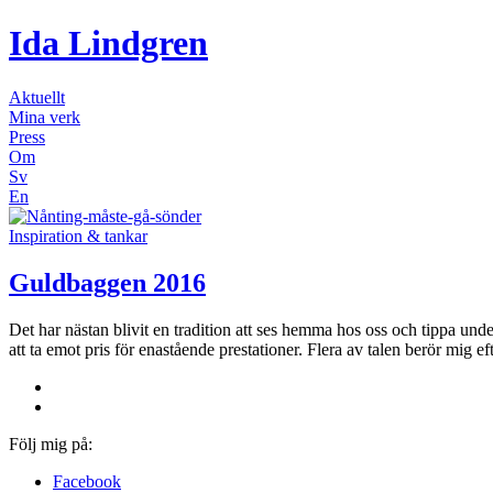
Ida Lindgren
Aktuellt
Mina verk
Press
Om
Sv
En
Inspiration & tankar
Guldbaggen 2016
Det har nästan blivit en tradition att ses hemma hos oss och tippa und
att ta emot pris för enastående prestationer. Flera av talen berör mig 
Följ mig på:
Facebook