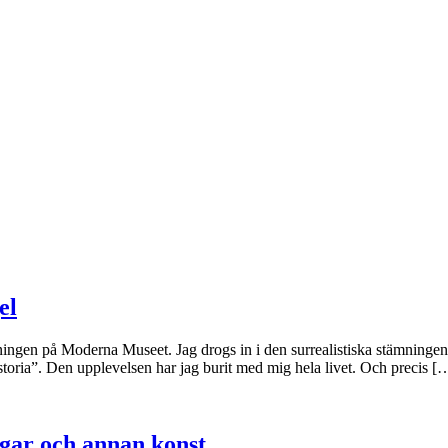
el
ningen på Moderna Museet. Jag drogs in i den surrealistiska stämningen i
toria”. Den upplevelsen har jag burit med mig hela livet. Och precis [
gar och annan konst