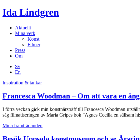
Ida Lindgren
Aktuellt
Mina verk
Konst
Filmer
Press
Om
Sv
En
Inspiration & tankar
Francesca Woodman – Om att vara en äng
I förra veckan gick min konstnärsträff till Francesca Woodman-utställ
såg filmatiseringen av Maria Gripes bok ”Agnes Cecilia en sällsam his
Mina framträdanden
Besök Uppsala konstmuseum och se Årsrin