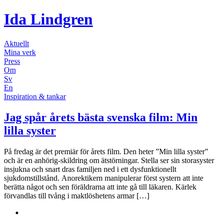
Ida Lindgren
Aktuellt
Mina verk
Press
Om
Sv
En
Inspiration & tankar
Jag spår årets bästa svenska film: Min
lilla syster
På fredag är det premiär för årets film. Den heter ”Min lilla syster”
och är en anhörig-skildring om ätstörningar. Stella ser sin storasyster
insjukna och snart dras familjen ned i ett dysfunktionellt
sjukdomstillstånd. Anorektikern manipulerar först systern att inte
berätta något och sen föräldrarna att inte gå till läkaren. Kärlek
förvandlas till tvång i maktlöshetens armar […]