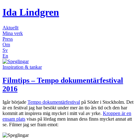
Ida Lindgren
Aktuellt
Mina verk
Press
Om
Sv
En
Inspiration & tankar
Filmtips – Tempo dokumentärfestival
2016
Igår började
Tempo dokumentärfestival
på Söder i Stockholm. Det
är en festival jag har besökt under mer än tio års tid och den har
kommit att inspirera mig mycket i mitt val av yrke.
Kroppen är en
ensam plats
visas på lördag men innan dess finns mycket annat att
se. Filmer jag ser fram emot: