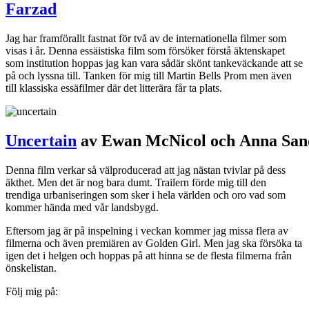
Farzad
Jag har framförallt fastnat för två av de internationella filmer som
visas i år. Denna essäistiska film som försöker förstå äktenskapet
som institution hoppas jag kan vara sådär skönt tankeväckande att se
på och lyssna till. Tanken för mig till Martin Bells Prom men även
till klassiska essäfilmer där det litterära får ta plats.
Uncertain
av
Ewan McNicol
och
Anna San
Denna film verkar så välproducerad att jag nästan tvivlar på dess
äkthet. Men det är nog bara dumt. Trailern förde mig till den
trendiga urbaniseringen som sker i hela världen och oro vad som
kommer hända med vår landsbygd.
Eftersom jag är på inspelning i veckan kommer jag missa flera av
filmerna och även premiären av Golden Girl. Men jag ska försöka ta
igen det i helgen och hoppas på att hinna se de flesta filmerna från
önskelistan.
Följ mig på: