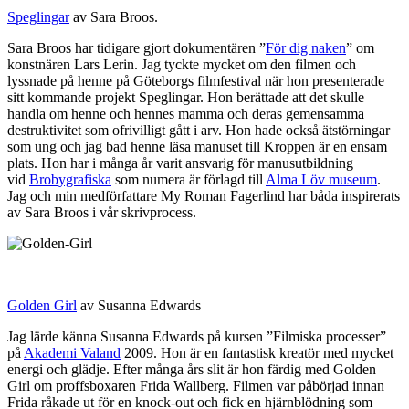
Speglingar
av Sara Broos.
Sara Broos har tidigare gjort dokumentären ”
För dig naken
” om
konstnären Lars Lerin. Jag tyckte mycket om den filmen och
lyssnade på henne på Göteborgs filmfestival när hon presenterade
sitt kommande projekt Speglingar. Hon berättade att det skulle
handla om henne och hennes mamma och deras gemensamma
destruktivitet som ofrivilligt gått i arv. Hon hade också ätstörningar
som ung och jag bad henne läsa manuset till Kroppen är en ensam
plats. Hon har i många år varit ansvarig för manusutbildning
vid
Brobygrafiska
som numera är förlagd till
Alma Löv museum
.
Jag och min medförfattare My Roman Fagerlind har båda inspirerats
av Sara Broos i vår skrivprocess.
Golden Girl
av Susanna Edwards
Jag lärde känna Susanna Edwards på kursen ”Filmiska processer”
på
Akademi Valand
2009. Hon är en fantastisk kreatör med mycket
energi och glädje. Efter många års slit är hon färdig med Golden
Girl om proffsboxaren Frida Wallberg. Filmen var påbörjad innan
Frida råkade ut för en knock-out och fick en hjärnblödning som