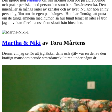
Där gjorde hon
Paradiset
om sin mormor som bor på äldreboende
och pratar persiska med personalen som bara förstår svenska. Den
innehåller så många lager av känslor och av livet. Nu gör hon en ny
personlig film om sin egen panikångest. Hon har förmåga att prata
om de tunga ämnena med humor, så hur tungt temat än låter så tror
jag att vi kan förvänta oss flera skratt från biostolen.
Martha & Niki
av Tora Mårtens
Denna vill jag se för att jag älskar dans och själv var en del av den
kraftigt mansdominerade streetdancekulturen under några år.