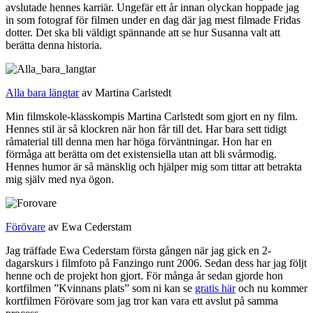
avslutade hennes karriär. Ungefär ett år innan olyckan hoppade jag
in som fotograf för filmen under en dag där jag mest filmade Fridas
dotter. Det ska bli väldigt spännande att se hur Susanna valt att
berätta denna historia.
Alla bara längtar
av Martina Carlstedt
Min filmskole-klasskompis Martina Carlstedt som gjort en ny film.
Hennes stil är så klockren när hon får till det. Har bara sett tidigt
råmaterial till denna men har höga förväntningar. Hon har en
förmåga att berätta om det existensiella utan att bli svårmodig.
Hennes humor är så mänsklig och hjälper mig som tittar att betrakta
mig själv med nya ögon.
Förövare
av Ewa Cederstam
Jag träffade Ewa Cederstam första gången när jag gick en 2-
dagarskurs i filmfoto på Fanzingo runt 2006. Sedan dess har jag följt
henne och de projekt hon gjort. För många år sedan gjorde hon
kortfilmen ”Kvinnans plats” som ni kan se
gratis här
och nu kommer
kortfilmen Förövare som jag tror kan vara ett avslut på samma