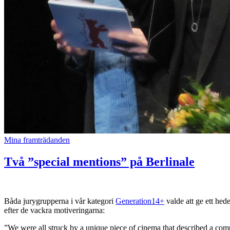
Mina framträdanden
Två ”special mentions” på Berlinale
Båda jurygrupperna i vår kategori
Generation14+
valde att ge ett he
efter de vackra motiveringarna:
”We were all struck by a unique piece of cinema that described a comple