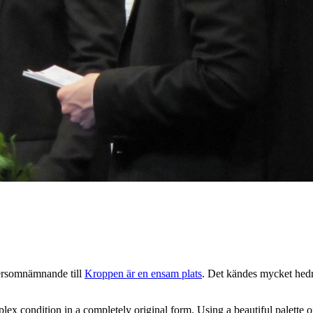
dersomnämnande till
Kroppen är en ensam plats
. Det kändes mycket hedr
x condition in a completely original form. Using a beautiful palette of 