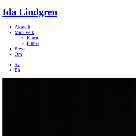
Ida Lindgren
Aktuellt
Mina verk
Konst
Filmer
Press
Om
Sv
En