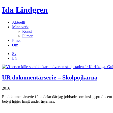
Ida Lindgren
Aktuellt
Mina verk
Konst
Filmer
Press
Om
Sv
En
UR dokumentärserie – Skolpojkarna
2016
En dokumentärserie i åtta delar där jag jobbade som inslagsproducent o
betyg ligger långt under tjejernas.