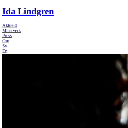
Ida Lindgren
Aktuellt
Mina verk
Press
Om
Sv
En