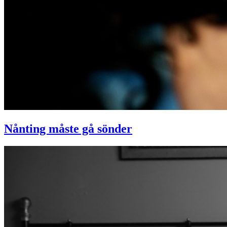
Nånting måste gå sönder