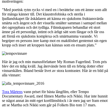
motiveringen:
”Med poetisk rytm rycks vi med en i berättelse om ett ämne som allt
för många känner till. Det klaustrofobiska och sterila i
ljudlandskapet får åskådaren att känna en sjukdoms fruktansvärda
smärta och ångest och det visuella smälter samman i samspel mellan
det ogreppbara och det tydliga. Filmskaparen behandlar ett stort
ämne på ett personligt, intimt och ärligt sätt som fångar och får oss
att förstå en sjukdoms komplexa och smärtsamma varande. Vi
begriper en persons inre kamp mot en maktlöshet gentemot sin egen
kropp och inser att kroppen kan kännas som en ensam plats.”
Här är jag och min manusförfattare My Roman Fagerlind. Trots pris
blev det en tidig kväll. Jag återvände hem till en febrig dotter efter
vinnarskålen. Ibland består livet av stora kontraster. Här är en bild på
alla vinnare:
Tora Mårtens
vann priset för bästa långfilm, eller Tempo
Documentary Award, med filmen Martha och Nikki. Har inte hunnit
se något annat än mitt eget kortfilmsblock i år men jag ser fram emot
att se Martha och Nikki som går på Folkets Bio tom 17 mars.